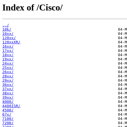
Index of /Cisco/
../
10k/
10xx/
120xx/
120xxXR/
16xx/
17xx/
18xx/
19xx/
24xx/
25xx/
26xx/
28xx/
29xx/
36xx/
37xx/
38xx/
39xx/
4000/
4400ISR/
4500/
67x/
7100/
7200/