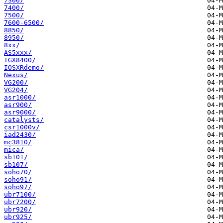
7300/
7400/
7500/
7600-6500/
8850/
8950/
8xx/
AS5xxx/
IGX8400/
IOSXRdemo/
Nexus/
VG200/
VG204/
asr1000/
asr900/
asr9000/
catalysts/
csr1000v/
iad2430/
mc3810/
mica/
sb101/
sb107/
soho70/
soho91/
soho97/
ubr7100/
ubr7200/
ubr920/
ubr925/