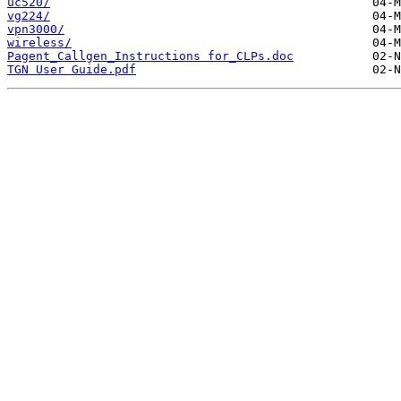
uc520/
vg224/
vpn3000/
wireless/
Pagent_Callgen_Instructions for_CLPs.doc
TGN User Guide.pdf